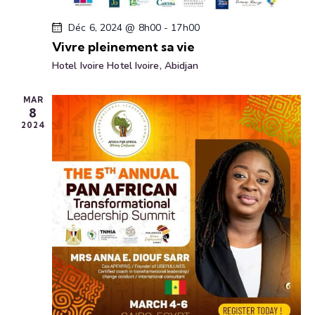
e
n
i
.
e
Déc 6, 2024 @ 8h00
-
17h00
o
m
Vivre pleinement sa vie
n
e
Hotel Ivoire
Hotel Ivoire, Abidjan
d
n
e
t
MAR
v
8
u
2024
e
s
É
v
è
n
e
m
e
n