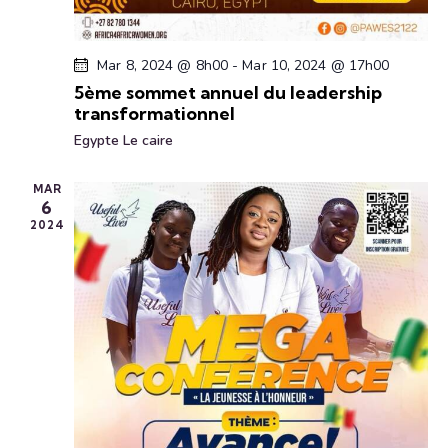
t
s
Mar 8, 2024 @ 8h00
-
Mar 10, 2024 @ 17h00
5ème sommet annuel du leadership
transformationnel
Egypte
Le caire
MAR
6
2024