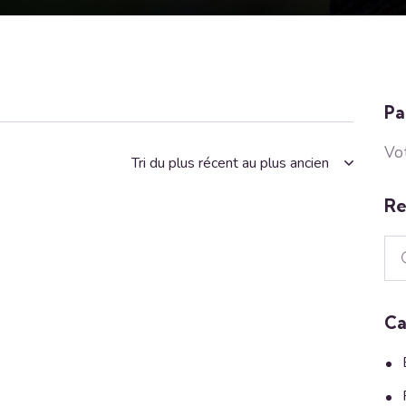
Pa
Vot
Re
Ca